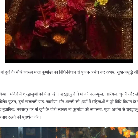
 मां दुर्गा के चौथे स्वरूप माता कूष्मांडा का विधि-विधान से पूजन-अर्चन कर अभय, सुख-समृद्धि
चन किया। मंदिरों में श्रद्धालुओं की भीड़ रही। श्रद्धालुओं ने मां को फल-फूल, नारियल, चुनरी
 विशेष पूजन, दुर्गा सप्तशती पाठ, चालीसा और आरती की।घरों में महिलाओं ने पूरे विधि-विधान के सा
ुताबिक, नवरात्र पर मां दुर्गा के चौथे स्वरूप मां कूष्मांडा की उपासना, पूजा-अर्चना से श्
ि बनाए रखने की प्रार्थना की।