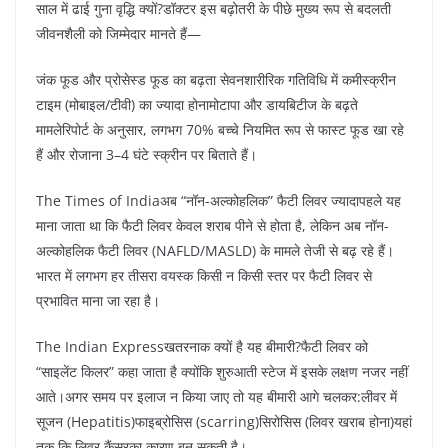
साल में ढाई गुना वृद्धि क्यों?डॉक्टर इस बढ़ोतरी के पीछे मुख्य रूप से बदलती
जीवनशैली को जिम्मेदार मानते हैं—
जंक फूड और प्रोसेस्ड फूड का बढ़ता सेवनशारीरिक गतिविधि में कमीस्क्रीन
टाइम (मोबाइल/टीवी) का ज्यादा होनामोटापा और डायबिटीज के बढ़ते
मामलेरिपोर्ट के अनुसार, लगभग 70% बच्चे नियमित रूप से फास्ट फूड खा रहे
हैं और रोजाना 3–4 घंटे स्क्रीन पर बिताते हैं।
The Times of Indiaअब “नॉन-अल्कोहलिक” फैटी लिवर ज्यादापहले यह
माना जाता था कि फैटी लिवर केवल शराब पीने से होता है, लेकिन अब नॉन-
अल्कोहलिक फैटी लिवर (NAFLD/MASLD) के मामले तेजी से बढ़ रहे हैं।
भारत में लगभग हर तीसरा वयस्क किसी न किसी स्तर पर फैटी लिवर से
प्रभावित माना जा रहा है।
The Indian Expressखतरनाक क्यों है यह बीमारी?फैटी लिवर को
“साइलेंट किलर” कहा जाता है क्योंकि शुरुआती स्टेज में इसके लक्षण नजर नहीं
आते।अगर समय पर इलाज न किया जाए तो यह बीमारी आगे चलकर:लीवर में
सूजन (Hepatitis)फाइब्रोसिस (scarring)सिरोसिस (लिवर खराब होना)यहां
तक कि लिवर कैंसरका कारण बन सकती है।